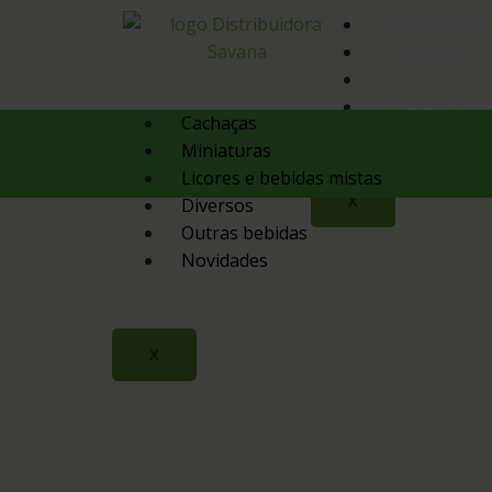
Quem Somos
Produtos
Contato
Orçamento
Cachaças
Miniaturas
Licores e bebidas mistas
X
Diversos
Outras bebidas
Novidades
X