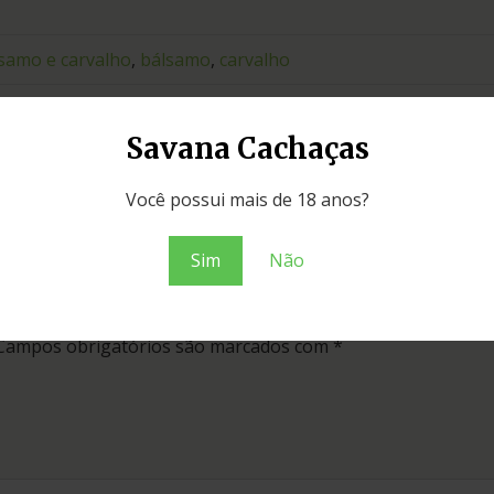
samo e carvalho
,
bálsamo
,
carvalho
Savana Cachaças
Você possui mais de 18 anos?
Sim
Não
a Legítima de Minas 3 Madeiras Ed. Especial 
Campos obrigatórios são marcados com
*