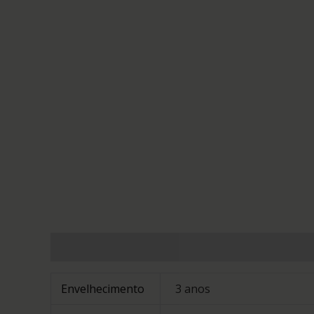
Informação adicional
Avaliações (0)
Envelhecimento
3 anos