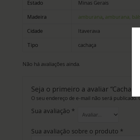
Estado
Minas Gerais
Madeira
amburana
,
amburana, bál
Cidade
Itaverava
Tipo
cachaça
Não há avaliações ainda.
Seja o primeiro a avaliar “Cachaç
O seu endereço de e-mail não será publicado.
Sua avaliação
*
Sua avaliação sobre o produto
*