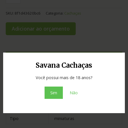
SKU:
8f1d43620bc6
Categoria:
Cachaças
Adicionar ao orçamento
Informação adicional
Savana Cachaças
Graduação
40.00
Você possui mais de 18 anos?
Cidade
Taquaraçu de Minas
Sim
Não
Madeira
amburana, bálsamo e carvalho
Estado
Minas Gerais
Tipo
miniaturas