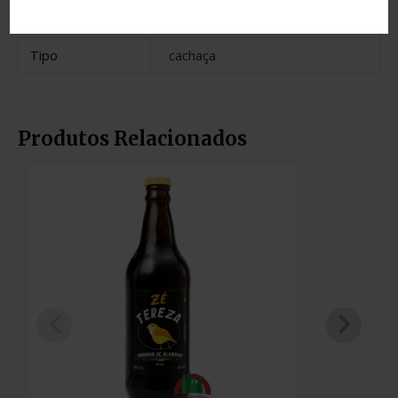
Cidade
Três Pontas
Tipo
cachaça
Produtos Relacionados