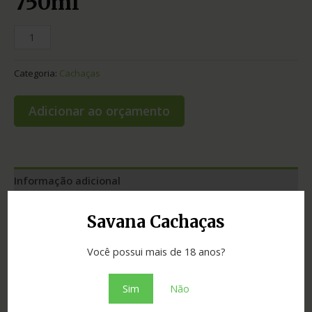
750ml
Categoria:
Cachaças
Adicionar ao orçamento
Informação adicional
Avaliações (0)
Savana Cachaças
Envelhecimento
1 a 3 anos
Você possui mais de 18 anos?
Estado
Minas Gerais
Sim
Não
Madeira
amburana
,
jequitibá