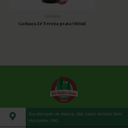
Cachaças
Cachaça Zé Tereza prata 580ml
Rua Marquês de Maricá, 286, Santo Antônio Belo
Horizonte / MG