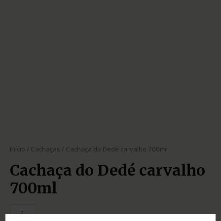
Início
/
Cachaças
/ Cachaça do Dedé carvalho 700ml
Cachaça do Dedé carvalho
700ml