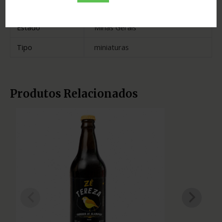
Madeira
jatobá
Estado
Minas Gerais
Tipo
miniaturas
Produtos Relacionados