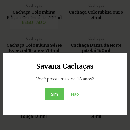
Cachaças
Cachaças
Cachaça Colombina
Cachaça Colombina ouro
Edição Centenária 700ml
50ml
ESGOTADO
Cachaças
Cachaças
Cachaça Colombina Série
Cachaça Dama da Noite
Especial 10 anos 700ml
jatobá 160ml
Savana Cachaças
Cachaças
Cachaças
Cachaça Dômina Suave
Cachaça Du botti 25 anos
Você possui mais de 18 anos?
50ml
louça 120ml
Sim
Não
Cachaças
Cachaças
Cachaça Du Botti 30 anos
Cachaça Du Botti ouro
louça 120ml
50ml