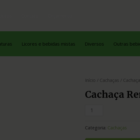
dutos
Contato
Orçamento
aturas
Licores e bebidas mistas
Diversos
Outras bebi
Início
/
Cachaças
/ Cachaça
Cachaça Re
Categoria:
Cachaças