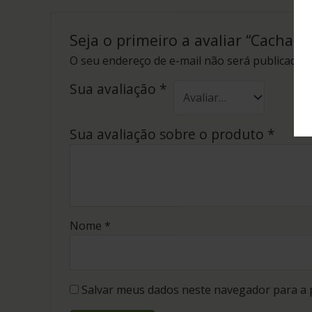
Seja o primeiro a avaliar “Cachaç
O seu endereço de e-mail não será publicado.
Sua avaliação
*
Sua avaliação sobre o produto
*
Nome
*
Salvar meus dados neste navegador para a 