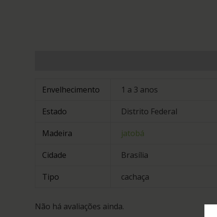
Informação adicional
Avaliações (0)
Envelhecimento
1 a 3 anos
Estado
Distrito Federal
Madeira
jatobá
Cidade
Brasília
Tipo
cachaça
Não há avaliações ainda.