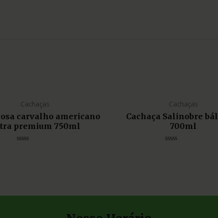
Cachaças
Cachaças
liosa carvalho americano
Cachaça Salinobre bá
tra premium 750ml
700ml
Avaliação
Avaliação
0
0
de
de
5
5