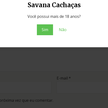
Savana Cachaças
a Remedin Jatobá 50ml”
Você possui mais de 18 anos?
Campos obrigatórios são marcados com
*
Sim
Não
E-mail
*
próxima vez que eu comentar.