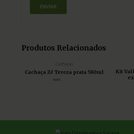
Produtos Relacionados
Cachaças
Kit Va
Cachaça Zé Tereza prata 580ml
ex
Avaliação
0
de
5