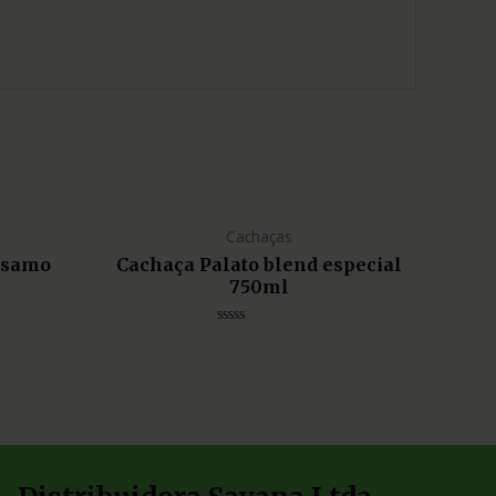
Cachaças
lsamo
Cachaça Palato blend especial
750ml
Avaliação
0
de
5