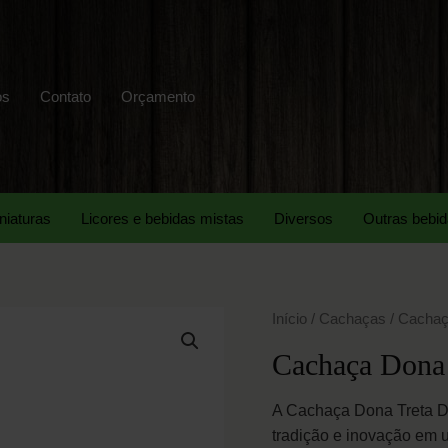
os
Contato
Orçamento
niaturas
Licores e bebidas mistas
Diversos
Outras bebi
Início
/
Cachaças
/ Cachaç
Cachaça Dona 
A Cachaça Dona Treta D
tradição e inovação em