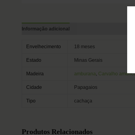
Informação adicional
Avaliações (0)
Envelhecimento
18 meses
Estado
Minas Gerais
Madeira
amburana
,
Carvalho americ
Cidade
Papagaios
Tipo
cachaça
Produtos Relacionados