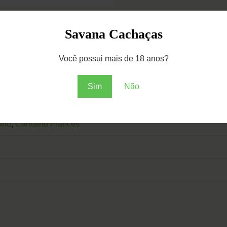
Savana Cachaças
Você possui mais de 18 anos?
Sim
Não
ano
,
Carvalho Francês