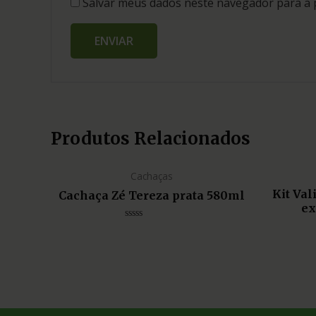
Salvar meus dados neste navegador para a 
Produtos Relacionados
Cachaças
Kit Va
Cachaça Zé Tereza prata 580ml
ex
Avaliação
0
de
5