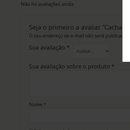
Não há avaliações ainda.
Seja o primeiro a avaliar “Cachaç
O seu endereço de e-mail não será publicado.
Sua avaliação
*
Sua avaliação sobre o produto
*
Nome
*