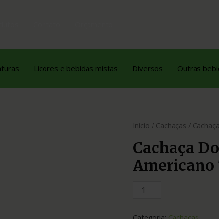
dutos
Contato
Orçamento
aturas
Licores e bebidas mistas
Diversos
Outras bebi
Início
/
Cachaças
/ Cachaça
Cachaça Do
Americano
Categoria:
Cachaças