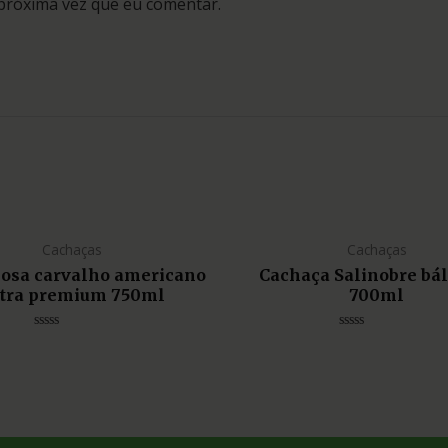
próxima vez que eu comentar.
Cachaças
Cachaças
liosa carvalho americano
Cachaça Salinobre bá
tra premium 750ml
700ml
Avaliação
Avaliação
0
0
de
de
5
5