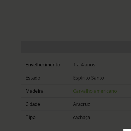
Informação adicional
Avaliações (0)
Envelhecimento
1 a 4 anos
Estado
Espírito Santo
Madeira
Carvalho americano
Cidade
Aracruz
Tipo
cachaça