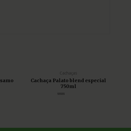
Cachaças
lsamo
Cachaça Palato blend especial
750ml
Avaliação
0
de
5