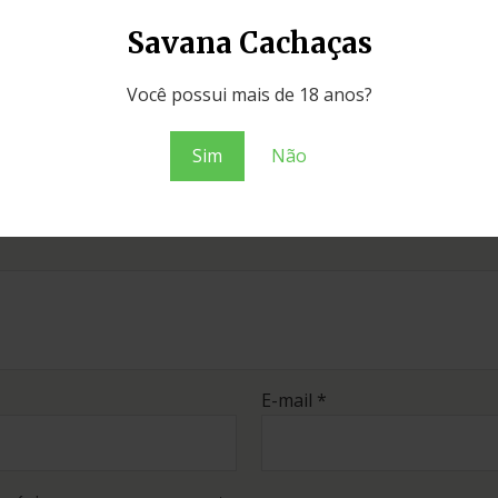
Savana Cachaças
Você possui mais de 18 anos?
a Dose Clássica Carvalho Americano 700ml”
Campos obrigatórios são marcados com
*
Sim
Não
E-mail
*