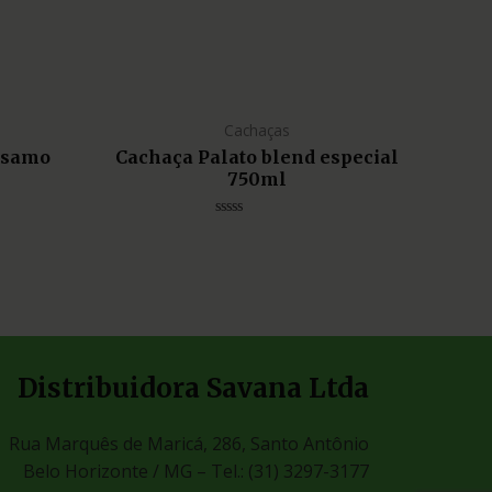
Cachaças
lsamo
Cachaça Palato blend especial
750ml
Avaliação
0
de
5
Distribuidora Savana Ltda
Rua Marquês de Maricá, 286, Santo Antônio
Belo Horizonte / MG –
Tel.: (31) 3297-3177