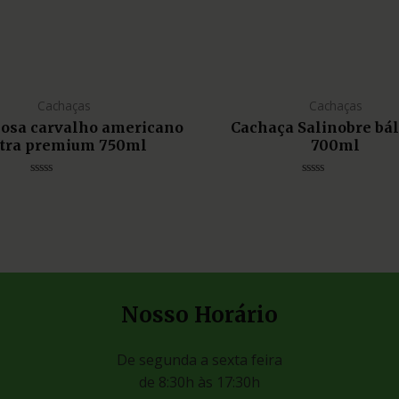
Cachaças
Cachaças
liosa carvalho americano
Cachaça Salinobre bá
tra premium 750ml
700ml
Avaliação
Avaliação
0
0
de
de
5
5
Nosso Horário
De segunda a sexta feira
de 8:30h às 17:30h