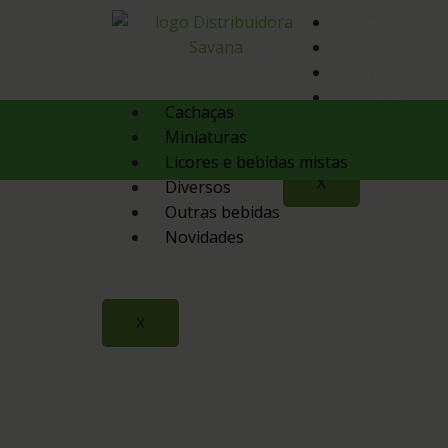
Quem Somos
Produtos
Contato
Orçamento
Cachaças
Miniaturas
Licores e bebidas mistas
X
Diversos
Outras bebidas
Novidades
X