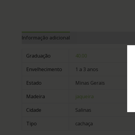
Informação adicional
Avaliações (0)
Graduação
40.00
Envelhecimento
1 a 3 anos
Estado
Minas Gerais
Madeira
jaqueira
Cidade
Salinas
Tipo
cachaça