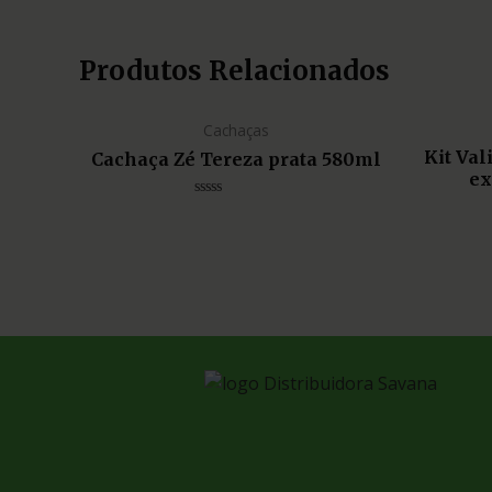
Produtos Relacionados
Cachaças
Kit Va
Cachaça Zé Tereza prata 580ml
ex
Avaliação
0
de
5