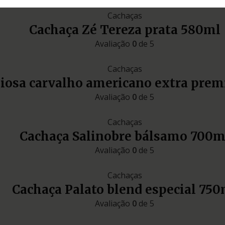
Cachaças
Cachaça Zé Tereza prata 580ml
Avaliação
0
de 5
Cachaças
liosa carvalho americano extra pre
Avaliação
0
de 5
Cachaças
Cachaça Salinobre bálsamo 700m
Avaliação
0
de 5
Cachaças
Cachaça Palato blend especial 750
Avaliação
0
de 5