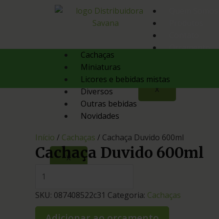
Quem Somos
Produtos
Contato
Orçamento
Cachaças
Miniaturas
Licores e bebidas mistas
X
Diversos
Outras bebidas
Novidades
Início
/
Cachaças
/ Cachaça Duvido 600ml
Cachaça Duvido 600ml
X
SKU:
087408522c31
Categoria:
Cachaças
Adicionar ao orçamento