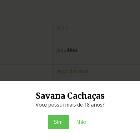
42.00
Jequitibá
jequitibá rosa
Minas Gerais
Savana Cachaças
Você possui mais de 18 anos?
prata
Sim
Não