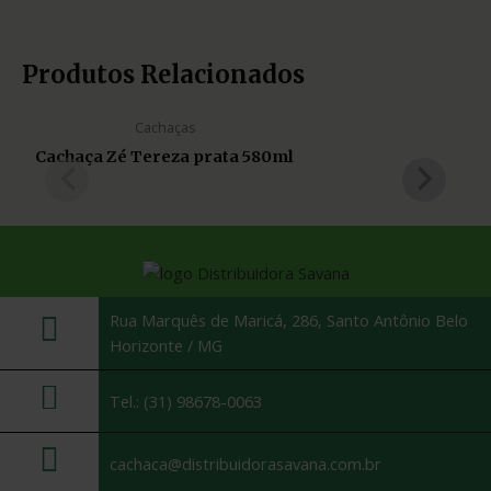
Produtos Relacionados
Cachaças
Cachaça Zé Tereza prata 580ml
Rua Marquês de Maricá, 286, Santo Antônio Belo
Horizonte / MG
Tel.: (31) 98678-0063
cachaca@distribuidorasavana.com.br