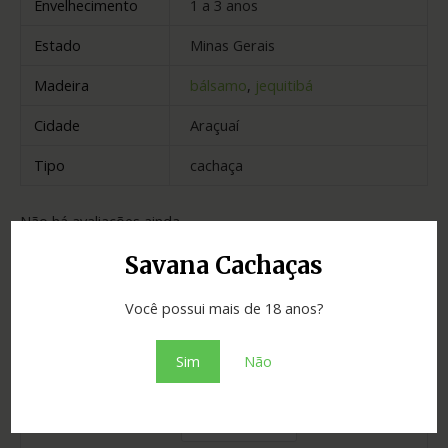
Envelhecimento
1 a 3 anos
Estado
Minas Gerais
Madeira
bálsamo
,
jequitibá
Cidade
Araçuaí
Tipo
cachaça
Não há avaliações ainda.
Savana Cachaças
Seja o primeiro a avaliar “Cachaça
Você possui mais de 18 anos?
Evidência 700ml”
O seu endereço de e-mail não será publicado.
Sim
Não
Campos obrigatórios são marcados com
*
Sua avaliação
*