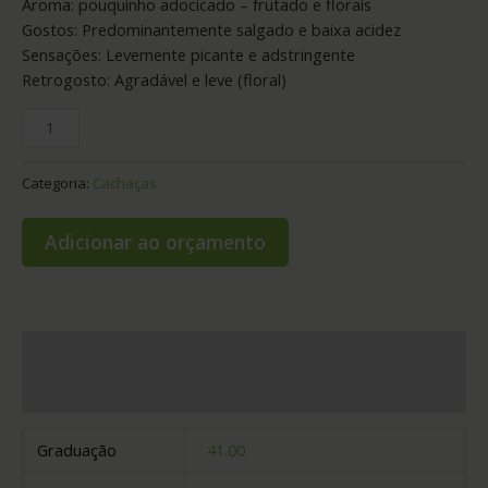
Aroma: pouquinho adocicado – frutado e florais
Gostos: Predominantemente salgado e baixa acidez
Sensações: Levemente picante e adstringente
Retrogosto: Agradável e leve (floral)
Categoria:
Cachaças
Adicionar ao orçamento
Informação adicional
Avaliações (0)
Graduação
41.00