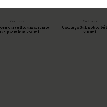
Cachaças
Cachaças
liosa carvalho americano
Cachaça Salinobre bá
tra premium 750ml
700ml