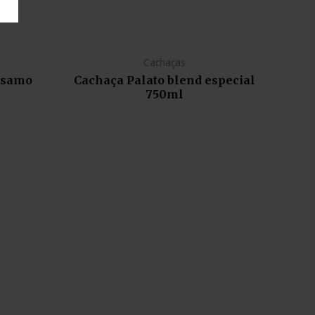
Cachaças
lsamo
Cachaça Palato blend especial
750ml