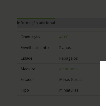
Informação adicional
Graduação
42.00
Envelhecimento
2 anos
Cidade
Papagaios
Madeira
amburana
Estado
Minas Gerais
Tipo
miniaturas