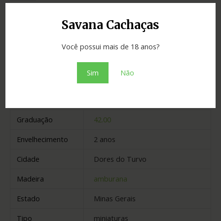
SKU:
c9892a989183
Categoria:
Cachaças
Savana Cachaças
Adicionar ao orçamento
Você possui mais de 18 anos?
Sim
Não
Informação adicional
Graduação
42.00
Envelhecimento
2 anos
Cidade
Dores do Turvo
Madeira
amburana
Estado
Minas Gerais
Tipo
miniaturas