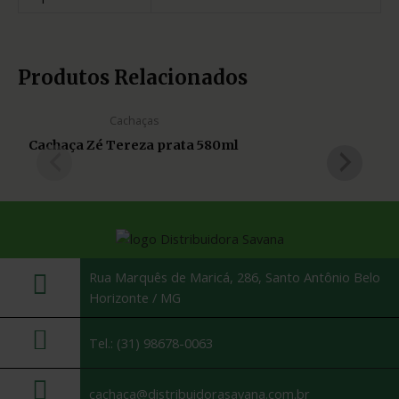
Produtos Relacionados
Cachaças
Cachaça Zé Tereza prata 580ml
Rua Marquês de Maricá, 286, Santo Antônio Belo
Horizonte / MG
Tel.: (31) 98678-0063
cachaca@distribuidorasavana.com.br