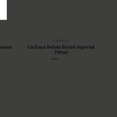
Cachaças
lsamo
Cachaça Palato blend especial
750ml
Avaliação
0
de
5