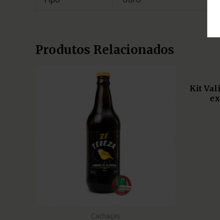
Produtos Relacionados
Kit Va
ex
Cachaças