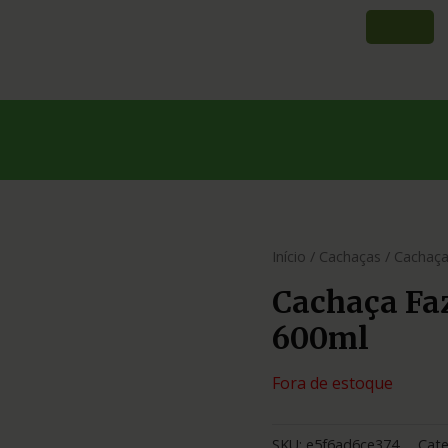
Início
/
Cachaças
/ Cachaça
Cachaça Fa
600ml
Fora de estoque
SKU:
e5f6ad6ce374
Cate