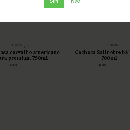
Sim
Não
Cachaças
Cachaças
liosa carvalho americano
Cachaça Salinobre bá
tra premium 750ml
700ml
Avaliação
Avaliação
0
0
de
de
5
5