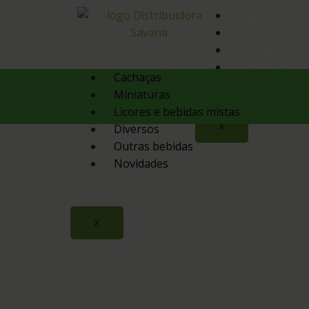
Quem Somos
Produtos
Contato
Orçamento
Cachaças
Miniaturas
Licores e bebidas mistas
X
Diversos
Outras bebidas
Novidades
X