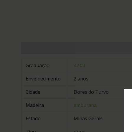
Informação adicional
Graduação
42.00
Envelhecimento
2 anos
Cidade
Dores do Turvo
Madeira
amburana
Estado
Minas Gerais
Tipo
ouro