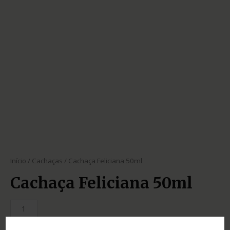
Início
/
Cachaças
/ Cachaça Feliciana 50ml
Cachaça Feliciana 50ml