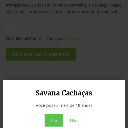
Armazenada 2 anos em barris de carvalho, a Cachaça Frazão
“Ouro” possui um sabor único e uma suavidade formidável.
SKU:
d86ea612dec9
Categoria:
Cachaças
Adicionar ao orçamento
Informação adicional
Savana Cachaças
Graduação
42.00
Você possui mais de 18 anos?
Envelhecimento
2 anos
Sim
Não
Cidade
Pitangui