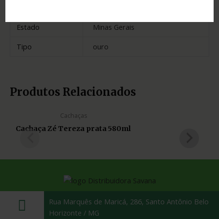
Madeira
carvalho
Estado
Minas Gerais
Tipo
ouro
Produtos Relacionados
Cachaças
Cachaça Zé Tereza prata 580ml
Rua Marquês de Maricá, 286, Santo Antônio Belo
Horizonte / MG