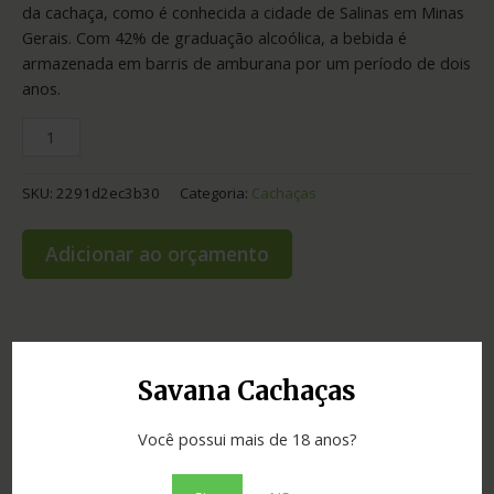
da cachaça, como é conhecida a cidade de Salinas em Minas
Gerais. Com 42% de graduação alcoólica, a bebida é
armazenada em barris de amburana por um período de dois
anos.
SKU:
2291d2ec3b30
Categoria:
Cachaças
Adicionar ao orçamento
Informação adicional
Savana Cachaças
Graduação
42.00
Você possui mais de 18 anos?
Envelhecimento
2 anos