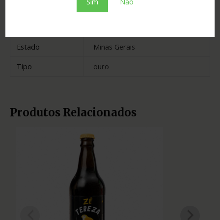
Sim
Não
Cidade
Salinas
Madeira
amburana
Estado
Minas Gerais
Tipo
ouro
Produtos Relacionados