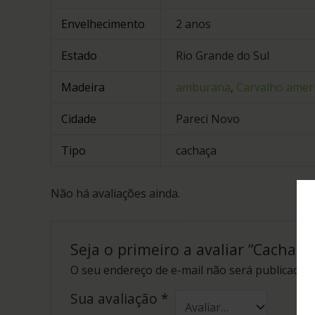
Envelhecimento
2 anos
Estado
Rio Grande do Sul
Madeira
amburana
,
Carvalho amer
Cidade
Pareci Novo
Tipo
cachaça
Não há avaliações ainda.
Seja o primeiro a avaliar “Cacha
O seu endereço de e-mail não será publicado.
Sua avaliação
*