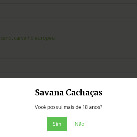
icano
,
carvalho europeu
Savana Cachaças
Você possui mais de 18 anos?
ça Hartmann Premium Reserva 750ml”
Campos obrigatórios são marcados com
*
Sim
Não