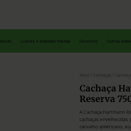
dutos
Contato
Orçamento
aturas
Licores e bebidas mistas
Diversos
Outras bebi
Início
/
Cachaças
/ Cachaç
Cachaça H
Reserva 75
A Cachaça Hartmann Re
cachaças envelhecidas 
carvalho americano, e