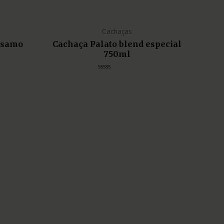
Cachaças
lsamo
Cachaça Palato blend especial
750ml
Avaliação
0
de
5