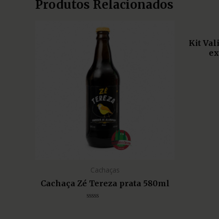
Produtos Relacionados
Kit Va
ex
Cachaças
Cachaça Zé Tereza prata 580ml
Avaliação
0
de