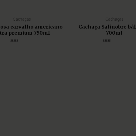
Cachaças
Cachaças
liosa carvalho americano
Cachaça Salinobre bá
tra premium 750ml
700ml
Avaliação
Avaliação
0
0
de
de
5
5