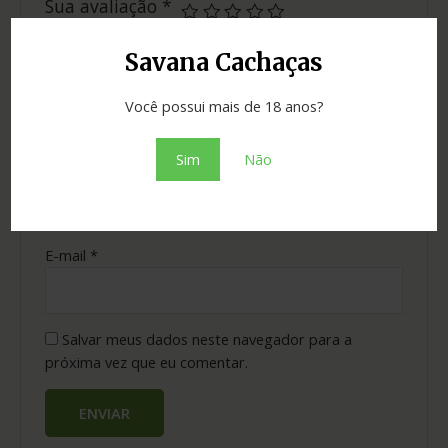
Sua avaliação
*
Sua avaliação sobre o produto
*
Savana Cachaças
Você possui mais de 18 anos?
Sim
Não
Nome
*
E-mail
*
Salvar meus dados neste navegador para a
próxima vez que eu comentar.