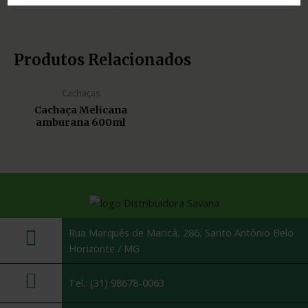
Produtos Relacionados
Cachaças
Cachaça Melicana
amburana 600ml
Rua Marquês de Maricá, 286, Santo Antônio Belo
Horizonte / MG
Tel.: (31) 98678-0063