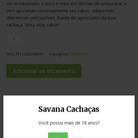
ser armazenado 2 anos e meio em dornas de umburana, e
vem apurando continuamente seu sabor, adquirindo
diferenciais perceptíveis diante do apreciador da boa
cachaça. Sinta esse sabor!
SKU:
f1c159258841
Categoria:
Cachaças
Adicionar ao orçamento
Informação adicional
Savana Cachaças
Graduação
42.00
Você possui mais de 18 anos?
Envelhecimento
30 meses