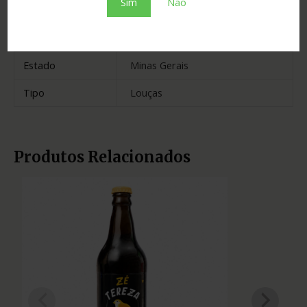
Sim
Não
Cidade
Salinas
Madeira
amburana
Estado
Minas Gerais
Tipo
Louças
Produtos Relacionados