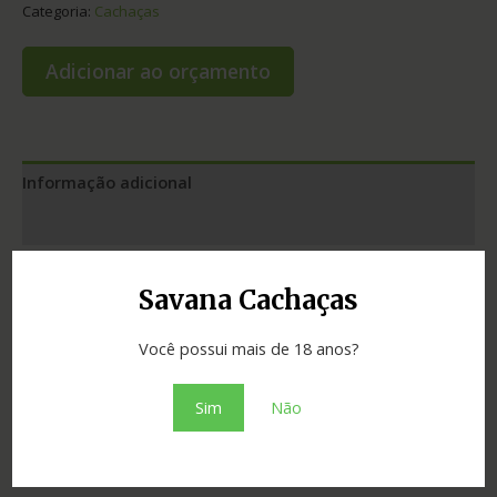
Categoria:
Cachaças
Adicionar ao orçamento
Informação adicional
Avaliações (0)
Envelhecimento
1 a 3 anos
Savana Cachaças
Cidade
Araxá
Você possui mais de 18 anos?
Madeira
jequitibá
Sim
Não
Estado
Minas Gerais
Tipo
prata