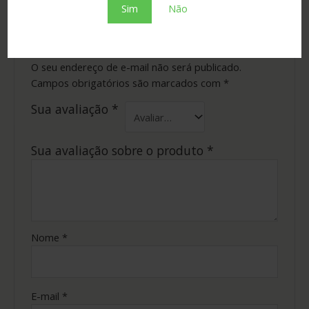
Sim
Não
Seja o primeiro a avaliar “Cachaça Mais
Uma 50ml”
O seu endereço de e-mail não será publicado.
Campos obrigatórios são marcados com
*
Sua avaliação
*
Sua avaliação sobre o produto
*
Nome
*
E-mail
*