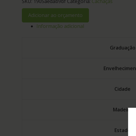
SKU:
1905aedab9bf
Categoria:
Cachaças
Adicionar ao orçamento
Informação adicional
Graduação
Envelhecime
Cidade
Madeira
Estado