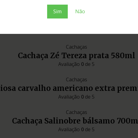
miniaturas
Sim
Não
Cachaças
Cachaça Zé Tereza prata 580ml
Avaliação
0
de 5
Cachaças
liosa carvalho americano extra pre
Avaliação
0
de 5
Cachaças
Cachaça Salinobre bálsamo 700m
Avaliação
0
de 5