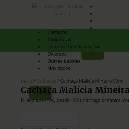
Quem Somos
Produtos
Contato
Orçamento
Cachaças
Miniaturas
Licores e bebidas mistas
X
Diversos
Outras bebidas
Novidades
Início
/
Cachaças
/ Cachaça Malícia Mineira 50ml
Cachaça Malícia Mineir
X
Filiada à AMPAQ desde 1998. Cachaça orgânica, com