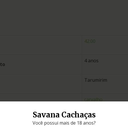
42.00
4 anos
nto
Tarumirim
carvalho
Savana Cachaças
Minas Gerais
Você possui mais de 18 anos?