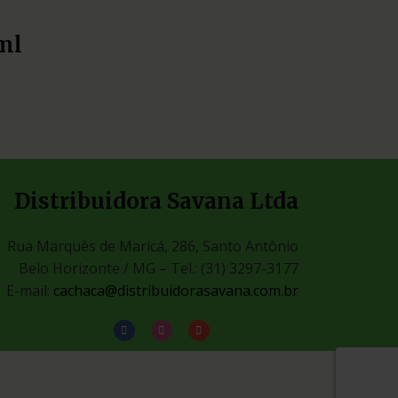
ml
Distribuidora Savana Ltda
Rua Marquês de Maricá, 286, Santo Antônio
Belo Horizonte / MG –
Tel.: (31) 3297-3177
E-mail:
cachaca@distribuidorasavana.com.br