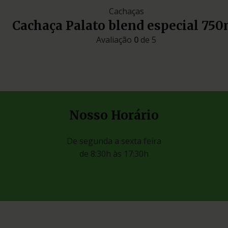
Cachaças
Cachaça Palato blend especial 750
Avaliação
0
de 5
Nosso Horário
De segunda a sexta feira
de 8:30h às 17:30h