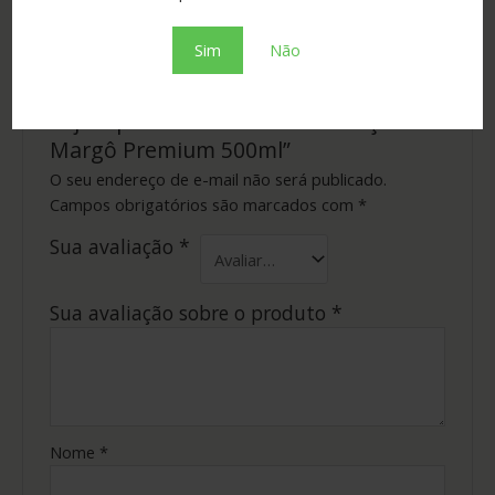
Não há avaliações ainda.
Sim
Não
Seja o primeiro a avaliar “Cachaça
Margô Premium 500ml”
O seu endereço de e-mail não será publicado.
Campos obrigatórios são marcados com
*
Sua avaliação
*
Sua avaliação sobre o produto
*
Nome
*