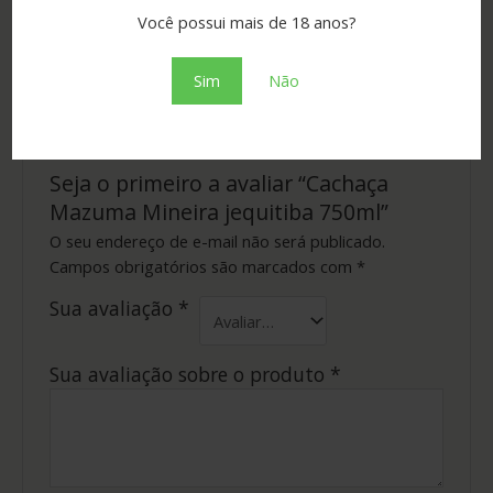
Você possui mais de 18 anos?
Tipo
ouro
Sim
Não
Não há avaliações ainda.
Seja o primeiro a avaliar “Cachaça
Mazuma Mineira jequitiba 750ml”
O seu endereço de e-mail não será publicado.
Campos obrigatórios são marcados com
*
Sua avaliação
*
Sua avaliação sobre o produto
*