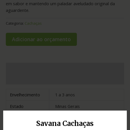
em sabor e mantendo um paladar aveludado original da
aguardente.
Categoria:
Cachaças
Adicionar ao orçamento
Informação adicional
Avaliações (0)
Envelhecimento
1 a 3 anos
Estado
Minas Gerais
Madeira
jequitibá
Savana Cachaças
Cidade
prados