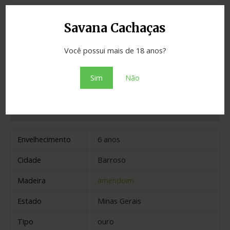
Categoria:
Cachaças
Savana Cachaças
Adicionar ao orçamento
Você possui mais de 18 anos?
Sim
Não
Informação adicional
Avaliações (0)
Envelhecimento
6 anos
Cidade
Barroso
Madeira
amendoim
Estado
Minas Gerais
Tipo
ouro