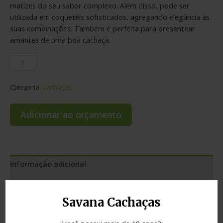
matizes do seu sabor complexo. Além disso, pode ser
utilizada em coquetéis sofisticados, agregando elegância às
suas combinações. Também é perfeita para presentear
amantes de uma boa cachaça.
Categoria:
Cachaças
Adicionar ao orçamento
Informação adicional
Avaliações (0)
Savana Cachaças
Envelhecimento
4 anos