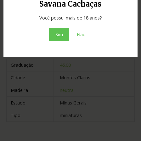
Savana Cachaças
Adicionar ao orçamento
Você possui mais de 18 anos?
Sim
Não
Informação adicional
Graduação
45.00
Cidade
Montes Claros
Madeira
neutra
Estado
Minas Gerais
Tipo
miniaturas