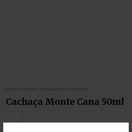
Início
/
Cachaças
/ Cachaça Monte Cana 50ml
Cachaça Monte Cana 50ml
SKU:
024d7f84fff1
Categoria:
Cachaças