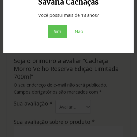
Savana Cachaças
Cidade
Bicas
Você possui mais de 18 anos?
Tipo
cachaça
Sim
Não
Não há avaliações ainda.
Seja o primeiro a avaliar “Cachaça
Morro Velho Reserva Edição Limitada
700ml”
O seu endereço de e-mail não será publicado.
Campos obrigatórios são marcados com
*
Sua avaliação
*
Sua avaliação sobre o produto
*