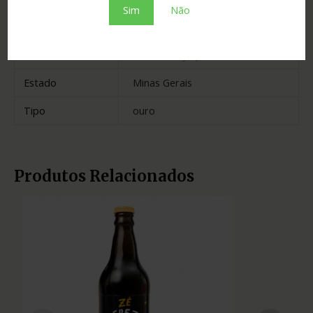
Sim
Não
Cidade
Carmo da Mata
Madeira
carvalho e jequitibá rosa
Estado
Minas Gerais
Tipo
ouro
Produtos Relacionados