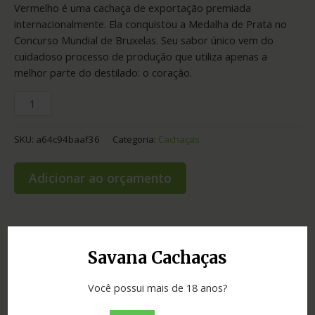
Vermelho é uma cachaça de exportação premiada
internacionalmente. Ela conquistou a Medalha de Prata no
Concurso Mundial de Bruxelas. Seu sabor único vem do
cuidadoso processo de produção que utiliza apenas a
melhor parte do destilado: o coração.
SKU:
a64c94baaf36
Categoria:
Cachaças
Adicionar ao orçamento
Informação adicional
Savana Cachaças
Graduação
42.00
Você possui mais de 18 anos?
Envelhecimento
3 anos