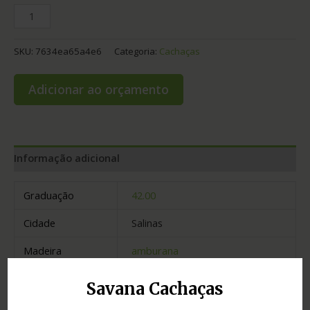
SKU:
7634ea65a4e6
Categoria:
Cachaças
Adicionar ao orçamento
Informação adicional
Graduação
42.00
Cidade
Salinas
Madeira
amburana
Estado
Minas Gerais
Savana Cachaças
Tipo
miniaturas