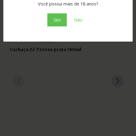
Você possui mais de 18 anos?
Sim
Não
Produtos Relacionados
Cachaças
Cachaça Zé Tereza prata 580ml