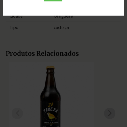
Madeira
Inox
Cidade
Ortigueira
Tipo
cachaça
Produtos Relacionados