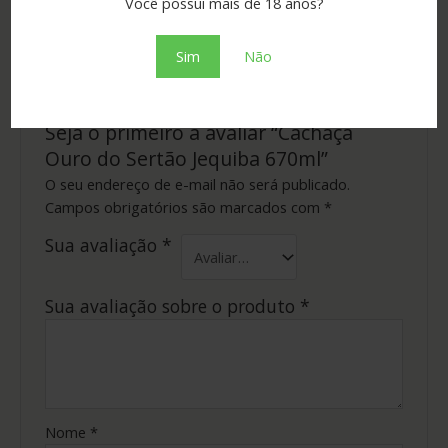
Tipo
cachaça
Você possui mais de 18 anos?
Sim
Não
Não há avaliações ainda.
Seja o primeiro a avaliar “Cachaça
Ouro do Sertão Jequiba 670ml”
O seu endereço de e-mail não será publicado.
Campos obrigatórios são marcados com
*
Sua avaliação
*
Sua avaliação sobre o produto
*
Nome
*