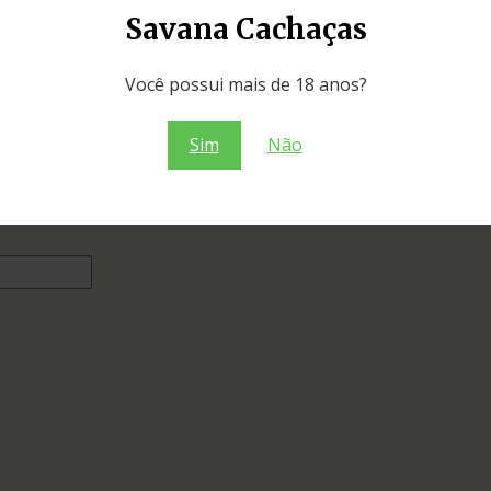
Savana Cachaças
 familiar e
Você possui mais de 18 anos?
a a produção e
dado e memória
toneis de
Sim
Não
 Inox. Cachaça
do com orgulho a