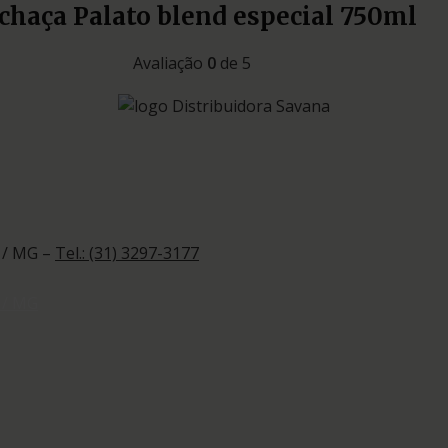
chaça Palato blend especial 750ml
Avaliação
0
de 5
 / MG –
Tel.: (31) 3297-3177
 / MG