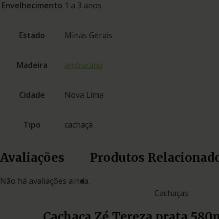
Envelhecimento
1 a 3 anos
Estado
Minas Gerais
Madeira
amburana
Cidade
Nova Lima
Tipo
cachaça
Avaliações
Produtos Relacionad
Não há avaliações ainda.
Cachaças
Cachaça Zé Tereza prata 580