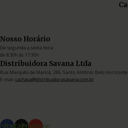
Ca
Nosso Horário
De segunda a sexta feira
de 8:30h às 17:30h
Distribuidora Savana Ltda
Rua Marquês de Maricá, 286, Santo Antônio Belo Horizonte
E-mail:
cachaca@distribuidorasavana.com.br
Rua Marquês de Maricá, 286, Santo Antônio Belo Horizonte
Tel.: (31) 98678-0063
cachaca@distribuidorasavana.com.br
Seg a Sex de 8:30hrs ás 17:30hrs
Tel.: (31) 3297-3177
cebook
Instagram
Envelope