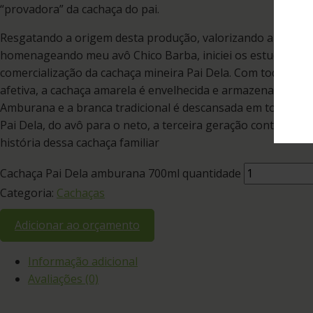
“provadora” da cachaça do pai.
Resgatando a origem desta produção, valorizando a tradição
homenageando meu avô Chico Barba, iniciei os estudos par
comercialização da cachaça mineira Pai Dela. Com todo cui
afetiva, a cachaça amarela é envelhecida e armazenada em 
Amburana e a branca tradicional é descansada em toneis de
Pai Dela, do avô para o neto, a terceira geração continuan
história dessa cachaça familiar
Cachaça Pai Dela amburana 700ml quantidade
Categoria:
Cachaças
Adicionar ao orçamento
Informação adicional
Avaliações (0)