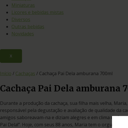
Miniaturas
Licores e bebidas mistas
Diversos
Outras bebidas
Novidades
X
Início
/
Cachaças
/ Cachaça Pai Dela amburana 700ml
Cachaça Pai Dela amburana 
Durante a produção da cachaça, sua filha mais velha, Maria,
responsável pela degustação e avaliação de qualidade da ca
amigos saboreavam-na e diziam alegres e em clima de festa:
Pai Dela!”. Hoje, com seus 88 anos, Maria tem o orgulho de d