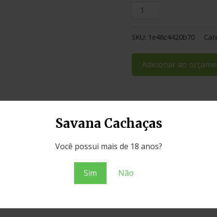
SKU:
1e48c4420b70
Cat
Adicionar ao orçame
Savana Cachaças
Você possui mais de 18 anos?
Sim
Não