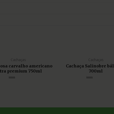
Cachaças
Cachaças
liosa carvalho americano
Cachaça Salinobre bá
tra premium 750ml
700ml
Avaliação
Avaliação
0
0
de
de
5
5