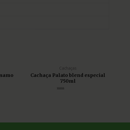
Cachaças
lsamo
Cachaça Palato blend especial
750ml
Avaliação
0
de
5