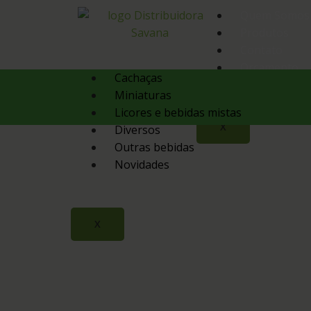
Quem Somos
Produtos
Contato
Orçamento
Cachaças
Miniaturas
Licores e bebidas mistas
X
Diversos
Outras bebidas
Novidades
X