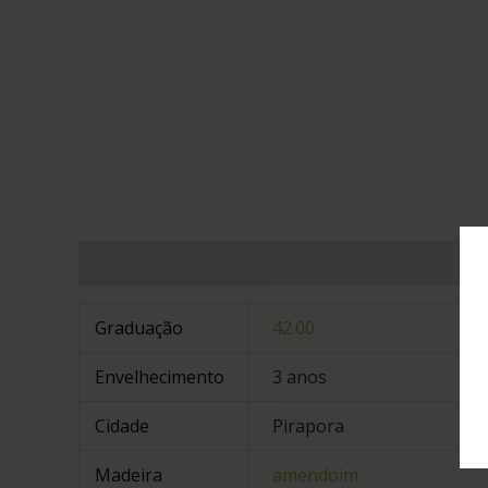
Informação adicional
Graduação
42.00
Envelhecimento
3 anos
Cidade
Pirapora
Madeira
amendoim