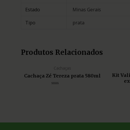
Estado
Minas Gerais
Tipo
prata
Produtos Relacionados
Cachaças
Kit Va
Cachaça Zé Tereza prata 580ml
ex
Avaliação
0
de
5