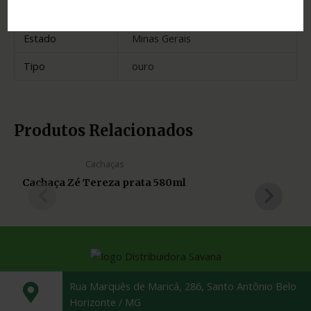
Madeira
carvalho e jequitibá
Estado
Minas Gerais
Tipo
ouro
Produtos Relacionados
Cachaças
Cachaça Zé Tereza prata 580ml
Rua Marquês de Maricá, 286, Santo Antônio Belo
Horizonte / MG