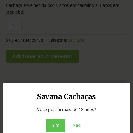
Cachaça envelhecida por 5 anos em carvalho e 3 anos em
jequitibá.
SKU:
e17184bcb70d
Categoria:
Cachaças
Adicionar ao orçamento
Informação adicional
Savana Cachaças
Graduação
42.00
Você possui mais de 18 anos?
Envelhecimento
8 anos
Sim
Não
Cidade
Dionísio