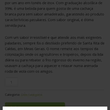
por um ano em tonéis de inox. Com graduação alcoólica de
39%, é uma bebida para quem gosta de uma cachaça
branca pura sem sabor amadeirado, garantindo ao produto
características peculiares. Com sabor original, é ótima
servida pura.
Com um sabor irresistível e que atende aos mais exigentes
paladares, sempre foi o destilado preferido de Santa Rita de
Caldas, em Minas Gerais. O nome remete aos tempos da
colonização onde os agricultores e tropeiros, depois da lida
diária ou para rebater o frio rigoroso do inverno na região,
usavam a cachaça para aquecer e relaxar numa animada
roda de viola com os amigos.
Categoria:
Sem categoria
Adicionar ao orçamento