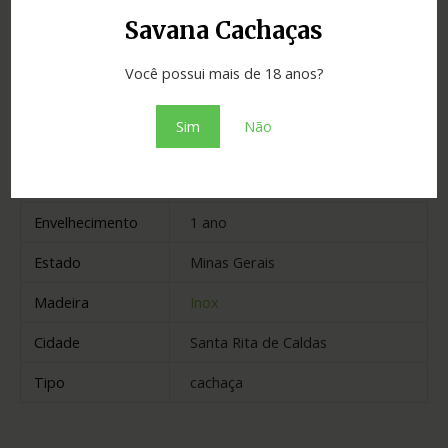
Savana Cachaças
Você possui mais de 18 anos?
Informação adicional
Sim
Não
Avaliações (0)
Graduação
39.00
Envelhecimento
1 ano
Estado
Minas Gerais
Madeira
Inox
Cidade
Santa Rita de Caldas
Tipo
cachaça