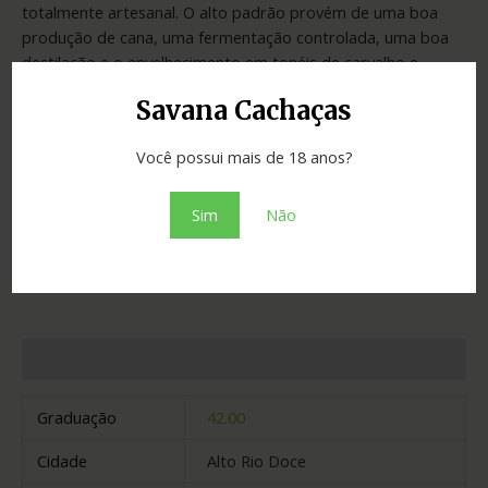
totalmente artesanal. O alto padrão provém de uma boa
produção de cana, uma fermentação controlada, uma boa
destilação e o envelhecimento em tonéis de carvalho e
amburana, adquirindo assim um excelente paladar.
Savana Cachaças
Você possui mais de 18 anos?
SKU:
4f16c818875d
Categoria:
Cachaças
Sim
Não
Adicionar ao orçamento
Informação adicional
Graduação
42.00
Cidade
Alto Rio Doce