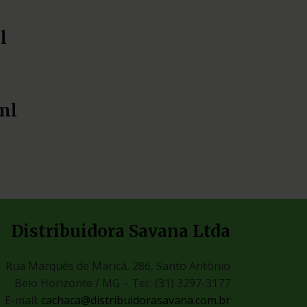
l
ml
Distribuidora Savana Ltda
Rua Marquês de Maricá, 286, Santo Antônio
Belo Horizonte / MG –
Tel.: (31) 3297-3177
E-mail:
cachaca@distribuidorasavana.com.br