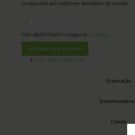
comparável aos melhores destilados do mundo.
SKU:
d6ef5f7fa914
Categoria:
Cachaças
Adicionar ao orçamento
Informação adicional
Graduação
Envelheciment
Cidade