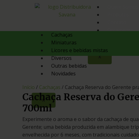
Quem Somos
Produtos
Contato
Orçamento
Cachaças
Miniaturas
Licores e bebidas mistas
X
Diversos
Outras bebidas
Novidades
Início
/
Cachaças
/ Cachaça Reserva do Gerente pr
Cachaça Reserva do Gere
X
700ml
Experimente o aroma e o sabor da cachaça de qua
Gerente; uma bebida produzida em alambique trípl
envelhecida por 6 meses, com tradicionais cuidado