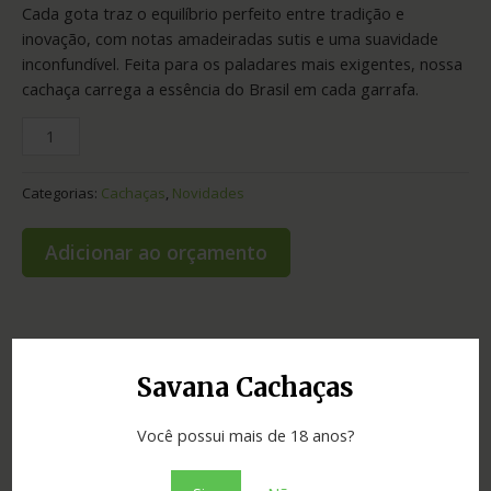
Cada gota traz o equilíbrio perfeito entre tradição e
inovação, com notas amadeiradas sutis e uma suavidade
inconfundível. Feita para os paladares mais exigentes, nossa
cachaça carrega a essência do Brasil em cada garrafa.
Categorias:
Cachaças
,
Novidades
Adicionar ao orçamento
Informação adicional
Savana Cachaças
Avaliações (0)
Você possui mais de 18 anos?
Envelhecimento
5 anos