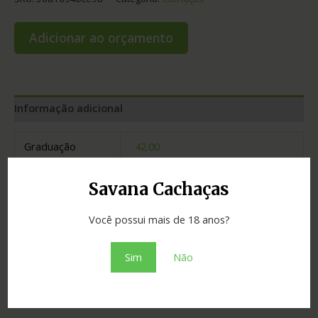
Adicionar ao orçamento
Informação adicional
Graduação
42.00
Envelhecimento
2 anos
Savana Cachaças
Cidade
Martinho Campos
Você possui mais de 18 anos?
Madeira
bálsamo
Sim
Não
Estado
Minas Gerais
Tipo
ouro