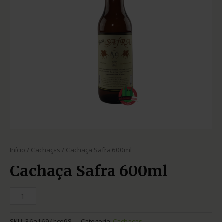
Início
/
Cachaças
/ Cachaça Safra 600ml
Cachaça Safra 600ml
SKU:
36a1694bce98
Categoria:
Cachaças