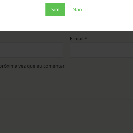
Sim
Não
E-mail
*
próxima vez que eu comentar.