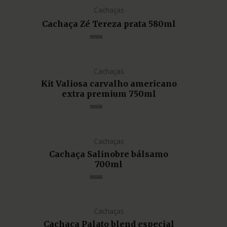
Cachaças
Cachaça Zé Tereza prata 580ml
Avaliação
0
de
5
Cachaças
Kit Valiosa carvalho americano
extra premium 750ml
Avaliação
0
de
5
Cachaças
Cachaça Salinobre bálsamo
700ml
Avaliação
0
de
5
Cachaças
Cachaça Palato blend especial