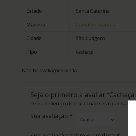
Estado
Santa Catarina
Madeira
Carvalho Francês
Cidade
São Ludgero
Tipo
cachaça
Não há avaliações ainda.
Seja o primeiro a avaliar “Cachaç
O seu endereço de e-mail não será publicado.
Sua avaliação
*
Sua avaliação sobre o produto
*