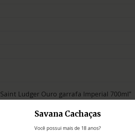
a Saint Ludger Ouro garrafa Imperial 700ml”
Campos obrigatórios são marcados com
*
Savana Cachaças
Você possui mais de 18 anos?