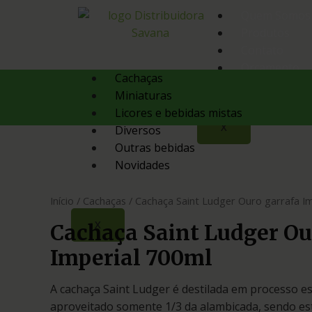
Quem Somos
Produtos
Contato
Orçamento
Cachaças
Miniaturas
Licores e bebidas mistas
X
Diversos
Outras bebidas
Novidades
Início
/
Cachaças
/ Cachaça Saint Ludger Ouro garrafa Im
X
Cachaça Saint Ludger Ou
Imperial 700ml
A cachaça Saint Ludger é destilada em processo es
aproveitado somente 1/3 da alambicada, sendo es