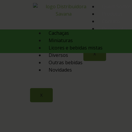
Quem Somos
Produtos
Contato
Orçamento
Cachaças
Miniaturas
Licores e bebidas mistas
X
Diversos
Outras bebidas
Novidades
X