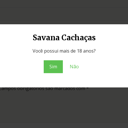
Savana Cachaças
Você possui mais de 18 anos?
Sim
Não
a Saint Ludger Ouro garrafa Província 700ml”
Campos obrigatórios são marcados com
*