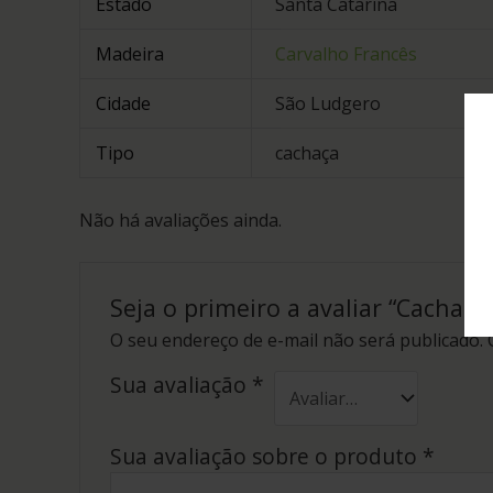
Estado
Santa Catarina
Madeira
Carvalho Francês
Cidade
São Ludgero
Tipo
cachaça
Não há avaliações ainda.
Seja o primeiro a avaliar “Cachaç
O seu endereço de e-mail não será publicado.
Sua avaliação
*
Sua avaliação sobre o produto
*