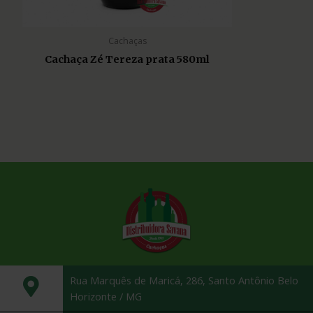
Cachaças
Cachaça Zé Tereza prata 580ml
Rua Marquês de Maricá, 286, Santo Antônio Belo
Horizonte / MG