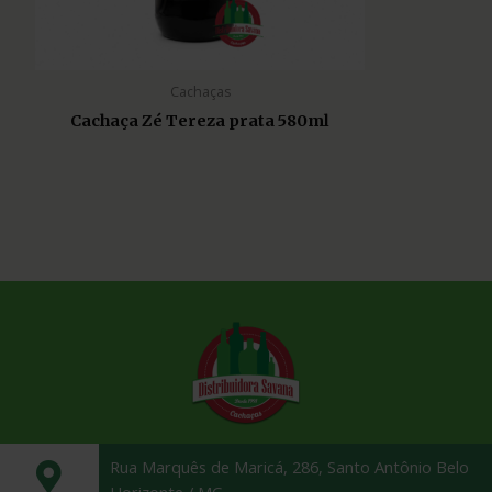
Cachaças
Cachaça Zé Tereza prata 580ml
Rua Marquês de Maricá, 286, Santo Antônio Belo