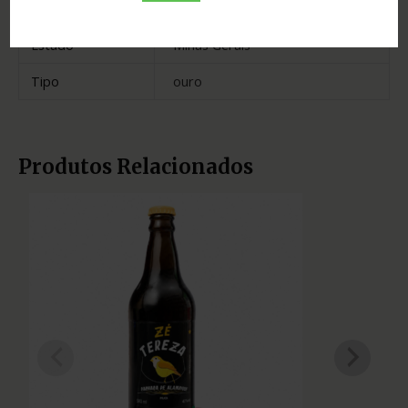
Madeira
bálsamo
Estado
Minas Gerais
Tipo
ouro
Produtos Relacionados