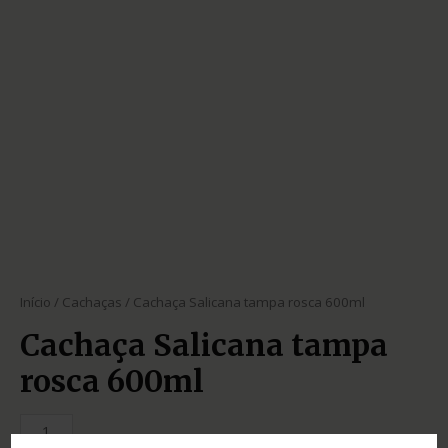
Início
/
Cachaças
/ Cachaça Salicana tampa rosca 600ml
Cachaça Salicana tampa
rosca 600ml