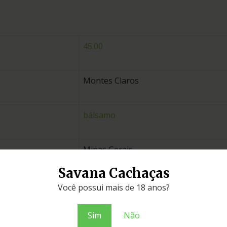
45.00
Montes Claros
bálsamo
Minas Gerais
Savana Cachaças
miniaturas
Você possui mais de 18 anos?
Sim
Não