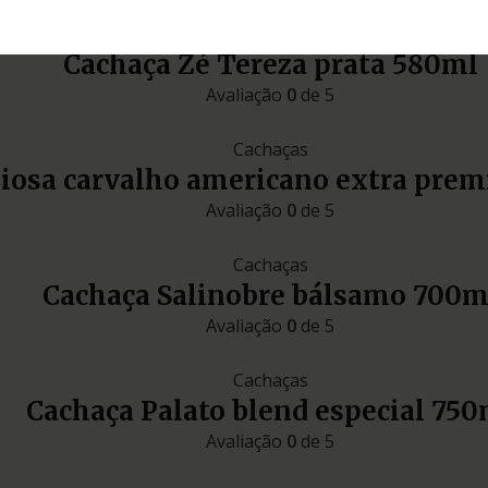
Cachaças
Cachaça Zé Tereza prata 580ml
Avaliação
0
de 5
Cachaças
liosa carvalho americano extra pre
Avaliação
0
de 5
Cachaças
Cachaça Salinobre bálsamo 700m
Avaliação
0
de 5
Cachaças
Cachaça Palato blend especial 750
Avaliação
0
de 5