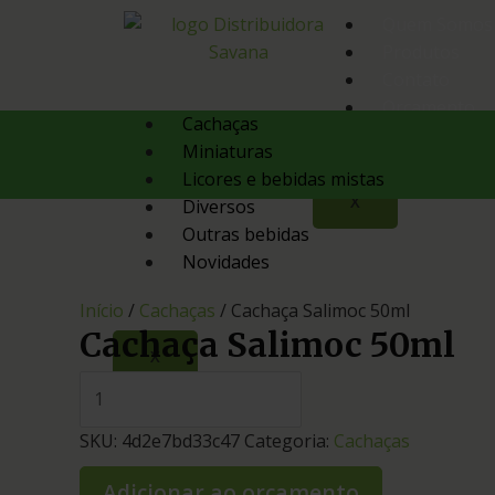
Quem Somos
Produtos
Contato
Orçamento
Cachaças
Miniaturas
Licores e bebidas mistas
X
Diversos
Outras bebidas
Novidades
Início
/
Cachaças
/ Cachaça Salimoc 50ml
Cachaça Salimoc 50ml
X
SKU:
4d2e7bd33c47
Categoria:
Cachaças
Adicionar ao orçamento