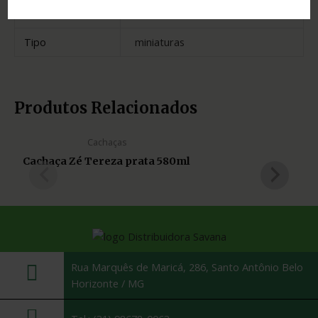
Estado
Minas Gerais
Tipo
miniaturas
Produtos Relacionados
Cachaças
Cachaça Zé Tereza prata 580ml
Rua Marquês de Maricá, 286, Santo Antônio Belo
Horizonte / MG